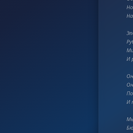
Но
На
Эп
Ру
Ми
И 
Он
Он
По
И 
Мы
Бю