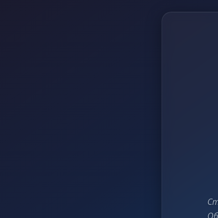
Ст
Об