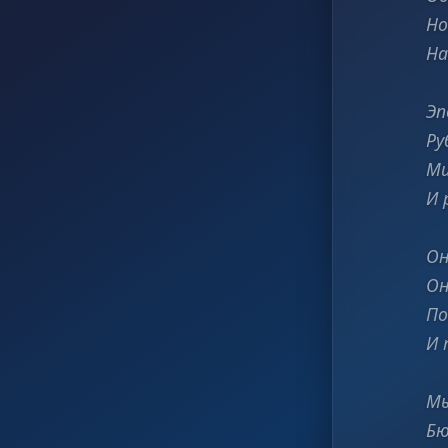
Но
На
Эп
Ру
Ми
И 
Он
Он
По
И 
Мы
Бю