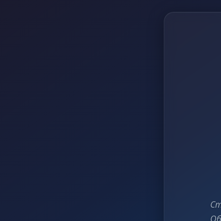
Ст
Об