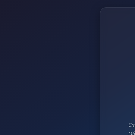
Ст
Об