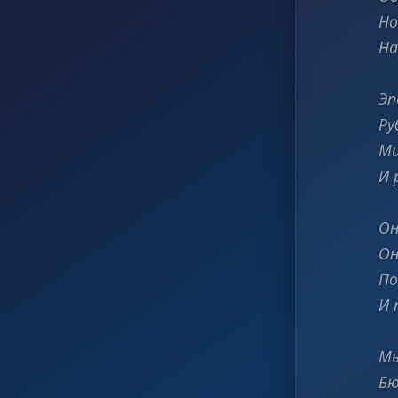
Но
На
Эп
Ру
Ми
И 
Он
Он
По
И 
Мы
Бю