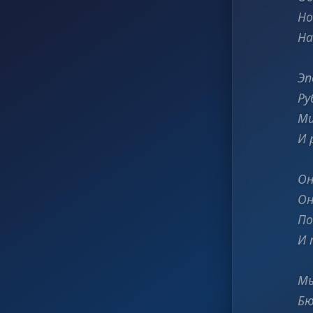
Но
На
Эп
Ру
Ми
И 
Он
Он
По
И 
Мы
Бю