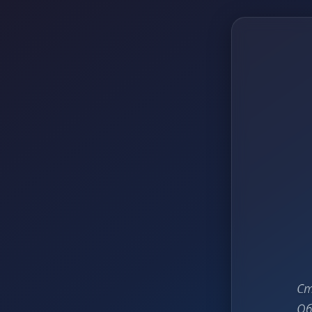
Ст
Об