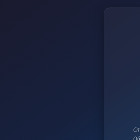
Ст
Об