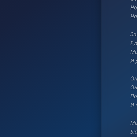
Но
На
Эп
Ру
Ми
И 
Он
Он
По
И 
Мы
Бю